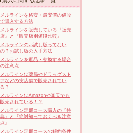
購入に関する記事一覧
メルラインを格安・最安値の値段
で購入する方法
メルラインを販売している『販売
店』と『販売店別値段比較』
メルラインのお試し版ってない
の？お試し版の入手方法
メルラインを返品・交換する場合
の注意点
メルラインは薬局やドラッグスト
アなどの実店舗で販売されてい
る？
メルラインはAmazonや楽天でも
販売されている！？
メルライン定期コース購入の『特
典』と『絶対知っておくべき注意
点』
メルライン定期コースの解約条件